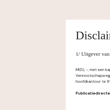
Discla
1/ Uitgever va
MIZU, -, met een k
Vennootschapsregi
hoofdkantoor te 9
Publicatiedirecteu