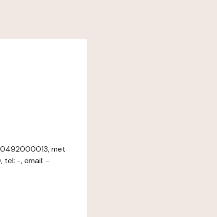
170492000013, met
: -, email: -