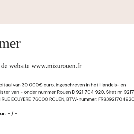
imer
n de website www.mizurouen.fr
apitaal van 30 000€ euro, ingeschreven in het Handels- en
ster van - onder nummer Rouen B 921 704 920, Siret nr. 92
1 RUE ECUYERE 76000 ROUEN, BTW-nummer: FR83921704920, tel
r: - / -.