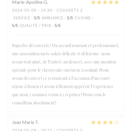
Marie-Apolline
G
2024-05-09
- 19:30 - COUVERTS 2
SERVICE
:
5
/5
AMBIANCE
:
5
/5
CUISINE
:
5
/5
QUALITÉ / PRIX
:
5
/5
Superbe découverte ! Un accueil souriant et professionnel,
une association mets-sakés délicate et délicieuse : nous
avons tout aimé, de l’entrée au dessert, avec une mention
spéciale pour le cheesecake onctueux à souhait. Nous
avons découvert ce restaurant à l’occasion d’un court
séjour à Rouen et avons tellement apprécié l’expérience
que nous y sommes venus à 2 reprises ! Nous vous le
conseillons absolument !
Jean Marie
T
2024-05-09
- 20:15 - COUVERTS 5