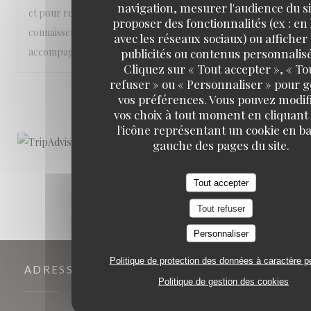
navigation, mesurer l'audience du si
et pour retrouver le goût du Japon pour ceux qui
proposer des fonctionnalités (ex : en 
connaissent déjà. Point d'amélioration : préciser que les
avec les réseaux sociaux) ou afficher
accompagnements sont à part et pas inclus dans les plats.
publicités ou contenus personnalisé
Cliquez sur « Tout accepter », « To
refuser » ou « Personnaliser » pour 
1
2
3
vos préférences. Vous pouvez modif
vos choix à tout moment en cliquant
l'icône représentant un cookie en ba
gauche des pages du site.
Tout accepter
Tout refuser
Personnaliser
Politique de protection des données à caractère p
ADRESSE
Politique de gestion des cookies