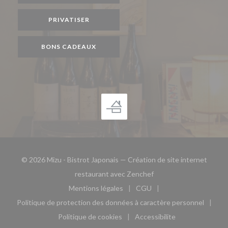
PRIVATISER
BONS CADEAUX
© 2026 Mizu - Bistrot Japonais — Création de site internet
((ouvre une nouvelle fe
restaurant avec
Zenchef
Mentions légales
CGU
((ouvre une nouvelle fenêtre))
((ouvre une nouvelle fen
Politique de protection des données à caractère personnel
((ouvre une nouvelle fenêtre))
Politique de cookies
Accessibilite
((ouvre une nouvelle fenêtre))
((ouvre une nouvelle fe