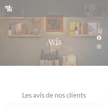
Personnalisation de vos choix en matière de cookies
Avis
Face
Inst
Les avis de nos clients