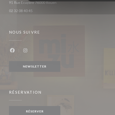
((ouvre une nouvelle fenêtre))
91 Rue Ecuyere 76000 Rouen
02 32 08 40 45
NOUS SUIVRE
Facebook ((ouvre une nouvelle fenêtre))
Instagram ((ouvre une nouvelle fenêtre))
NEWSLETTER
RÉSERVATION
RÉSERVER