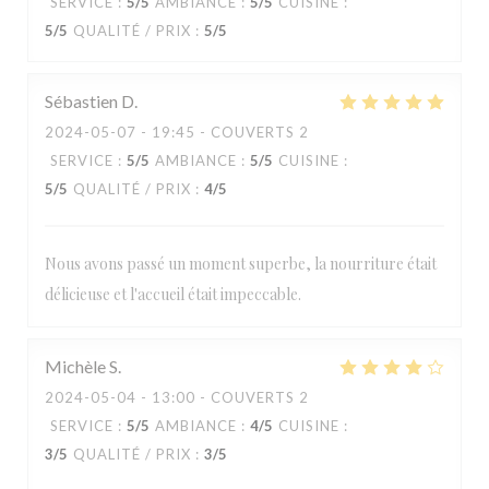
SERVICE
:
5
/5
AMBIANCE
:
5
/5
CUISINE
:
5
/5
QUALITÉ / PRIX
:
5
/5
Sébastien
D
2024-05-07
- 19:45 - COUVERTS 2
SERVICE
:
5
/5
AMBIANCE
:
5
/5
CUISINE
:
5
/5
QUALITÉ / PRIX
:
4
/5
Nous avons passé un moment superbe, la nourriture était
délicieuse et l'accueil était impeccable.
Michèle
S
2024-05-04
- 13:00 - COUVERTS 2
SERVICE
:
5
/5
AMBIANCE
:
4
/5
CUISINE
:
3
/5
QUALITÉ / PRIX
:
3
/5