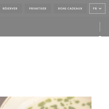
 FENÊTRE))
FR
RÉSERVER
PRIVATISER
BONS CADEAUX
Face
Inst