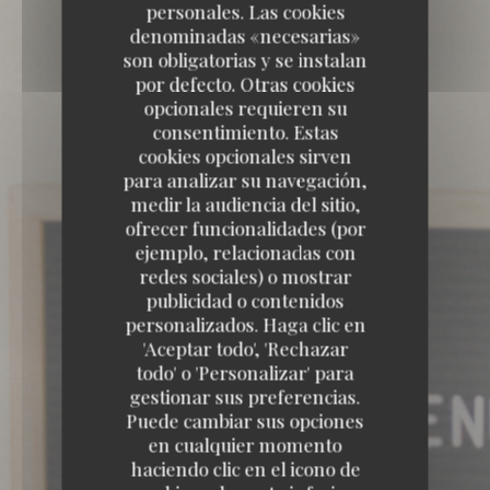
personales. Las cookies
denominadas «necesarias»
son obligatorias y se instalan
por defecto. Otras cookies
opcionales requieren su
consentimiento. Estas
cookies opcionales sirven
para analizar su navegación,
medir la audiencia del sitio,
ofrecer funcionalidades (por
ejemplo, relacionadas con
redes sociales) o mostrar
publicidad o contenidos
personalizados. Haga clic en
'Aceptar todo', 'Rechazar
todo' o 'Personalizar' para
gestionar sus preferencias.
Puede cambiar sus opciones
en cualquier momento
haciendo clic en el icono de