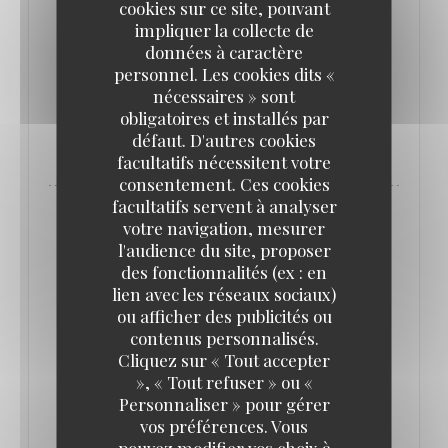
cookies sur ce site, pouvant
Rouen.
impliquer la collecte de
données à caractère
personnel. Les cookies dits «
((OUVRE UNE NOUVELLE FENÊTRE))
LIRE L'ARTICLE
nécessaires » sont
obligatoires et installés par
((OUVRE UNE NOUVELLE FENÊTRE))
VOIR L'ARTICLE
défaut. D'autres cookies
facultatifs nécessitent votre
consentement. Ces cookies
facultatifs servent à analyser
votre navigation, mesurer
l'audience du site, proposer
des fonctionnalités (ex : en
lien avec les réseaux sociaux)
ou afficher des publicités ou
contenus personnalisés.
Cliquez sur « Tout accepter
», « Tout refuser » ou «
Personnaliser » pour gérer
vos préférences. Vous
pouvez modifier vos choix à